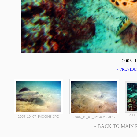
2005_
« PREVIOU
2005
2005_10_07_IMG0048.JPG
2005_10_07_IMG0049.JPG
« BACK TO MAIN PAG