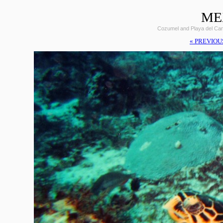
ME
Cozumel and Playa del Car
« PREVIOU