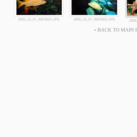
2005_10_07_IMG0021.JPG
2005_10_07_IMG0022.JPG
2005
« BACK TO MAIN PAG