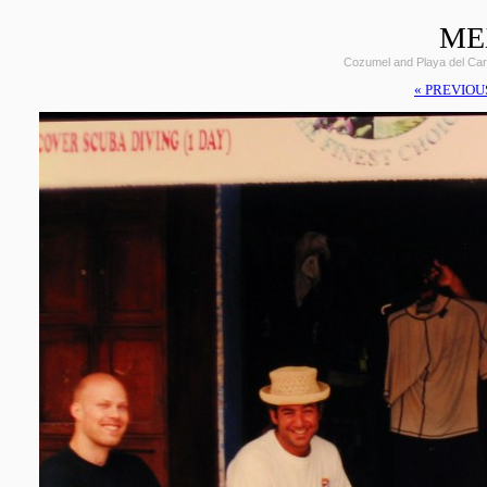
ME
Cozumel and Playa del Car
« PREVIOU