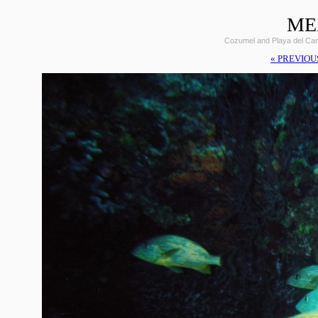
ME
Cozumel and Playa del Car
« PREVIOU