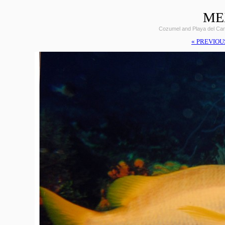
ME
Cozumel and Playa del Car
« PREVIOU