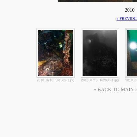
2010_
« PREVIOU
2010_0716_161505-1.jpg
2010_0716_162806-1.jpg
2010_0
« BACK TO MAIN PAG