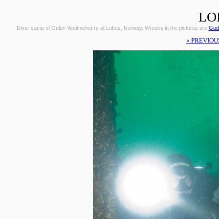
LO
Diver camp of Oulun Vesimiehet ry at Lofots, Norway. Wrecks in the pictures are
Gudr
« PREVIOU