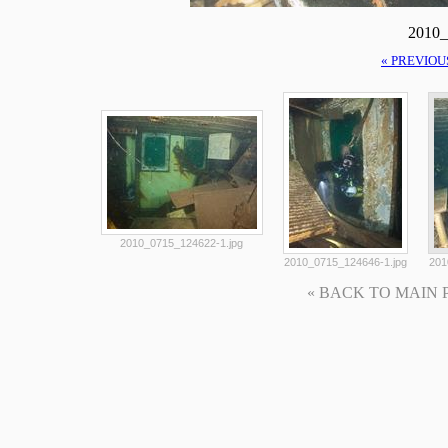
2010_
« PREVIOU
2010_0715_124622-1.jpg
2010_0715_124646-1.jpg
201
« BACK TO MAIN PAG