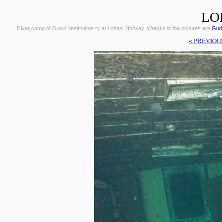
LO
Diver camp of Oulun Vesimiehet ry at Lofots, Norway. Wrecks in the pictures are
Gudr
« PREVIOU