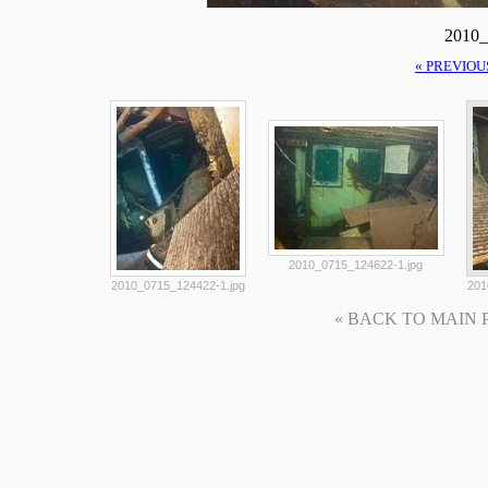
2010_
« PREVIOU
2010_0715_124622-1.jpg
2010_0715_124422-1.jpg
201
« BACK TO MAIN PAG