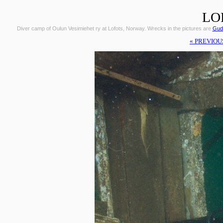
LO
Diver camp of Oulun Vesimiehet ry at Lofots, Norway. Wrecks in the pictures are
Gudr
« PREVIOU