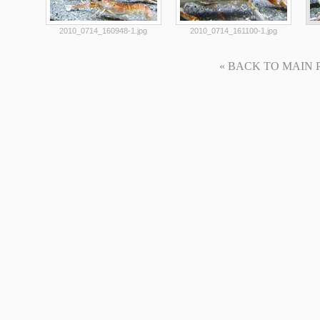
2010_0714_160948-1.jpg
2010_0714_161100-1.jpg
« BACK TO MAIN PAG