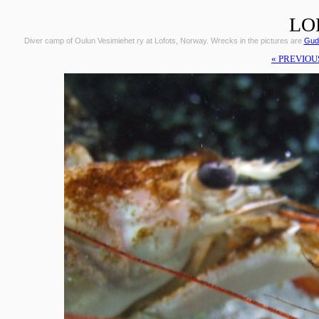
LO
Diver camp of Oulun Vesimiehet ry at Lofots, Norway. Wrecks in the pictures are
Gudr
« PREVIOU