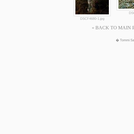
DSC
DSCF4680-1.jpg
« BACK TO MAIN PAG
� Tommi Sa