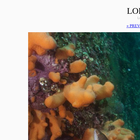
LO
L
« PREV