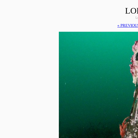
LO
L
« PREVIOU