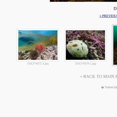
D
« PREVIOU
DSCF4671-1.jpg
DSCF4679-1.jpg
« BACK TO MAIN PAG
� Tommi Sa