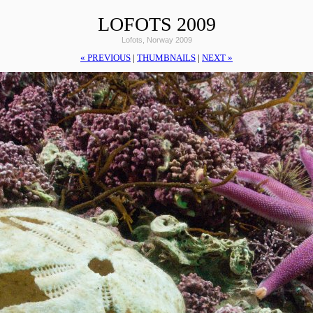
LOFOTS 2009
Lofots, Norway 2009
« PREVIOUS
|
THUMBNAILS
|
NEXT »