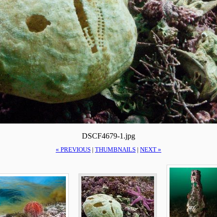
DSCF4679-1.jpg
« PREVIOUS
|
THUMBNAILS
|
NEXT »