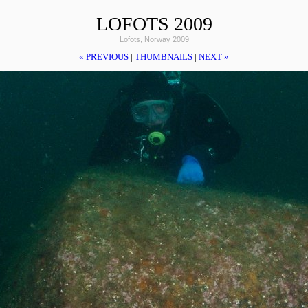
LOFOTS 2009
Lofots, Norway 2009
« PREVIOUS
|
THUMBNAILS
|
NEXT »