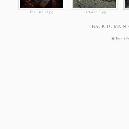
DSCF4618-1.jpg
DSCF4621-1.jpg
« BACK TO MAIN PAG
� Tommi Sa