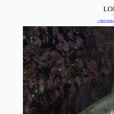
LO
L
« PREVIOU