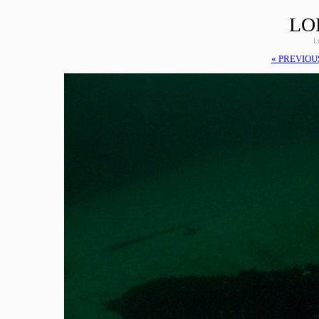
LO
L
« PREVIOU