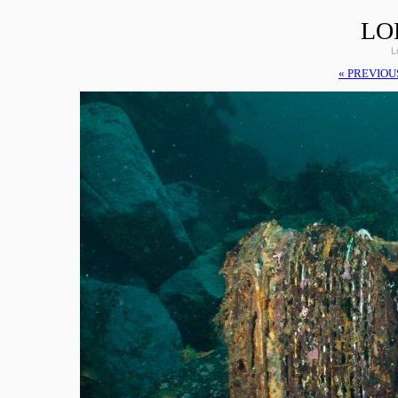
LO
L
« PREVIOU