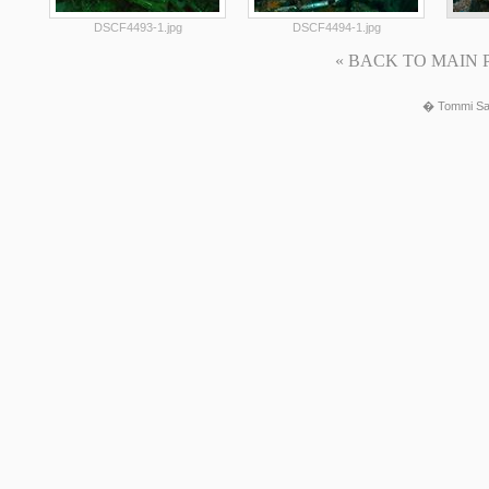
DSCF4493-1.jpg
DSCF4494-1.jpg
« BACK TO MAIN PAG
� Tommi Sa