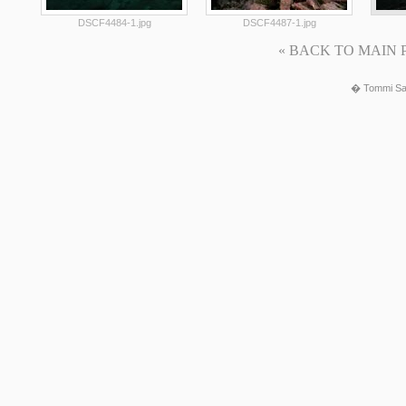
DSCF4484-1.jpg
DSCF4487-1.jpg
« BACK TO MAIN PAG
� Tommi Sa