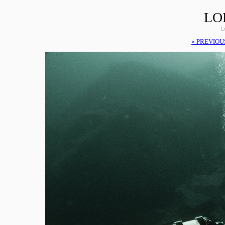
LO
L
« PREVIOU