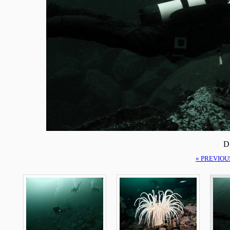
D
« PREVIOU