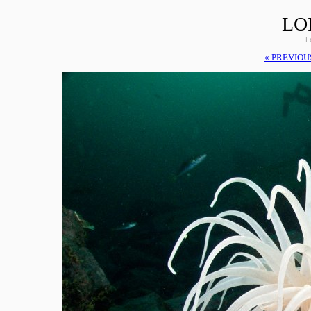
LO
L
« PREVIOU