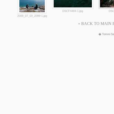
DSCF4484-1.jpg
DSC
2009_07_03_2099-1.jpg
« BACK TO MAIN PAG
� Tommi Sa