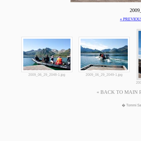
2009
« PREVIOU
2009_06_29_2048-1.jpg
2009_06_29_2049-1.jpg
20
« BACK TO MAIN PAG
� Tommi Sa