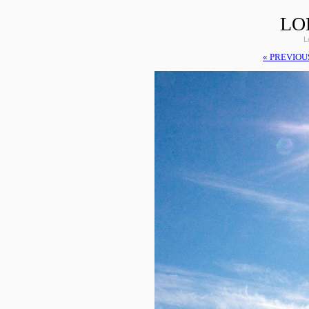
LO
L
« PREVIOU