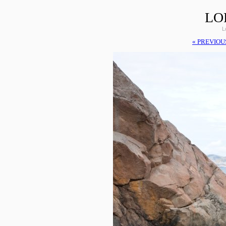
LO
L
« PREVIOU