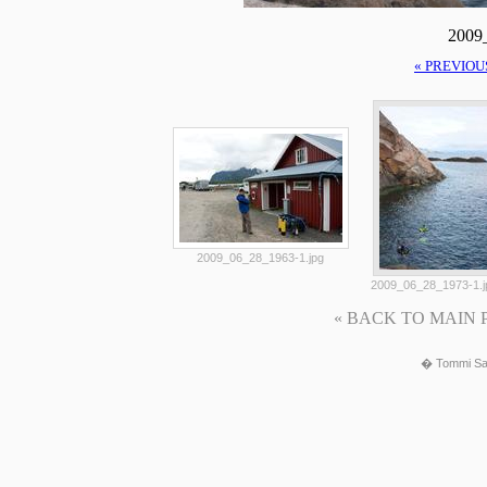
2009
« PREVIOU
2009_06_28_1963-1.jpg
2009_06_28_1973-1.j
« BACK TO MAIN PAG
� Tommi Sa