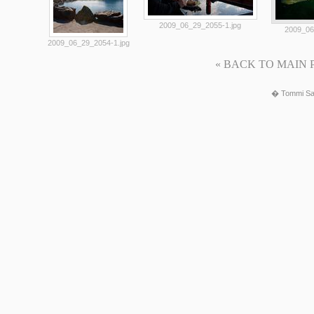
2009_06_29_2055-1.jpg
2009_06
2009_06_29_2054-1.jpg
« BACK TO MAIN PAG
� Tommi Sa