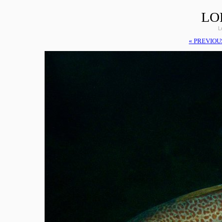
LO
L
« PREVIOU