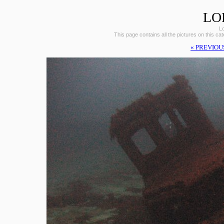
LO
L
This page contains all the pictures on this ca
« PREVIOU