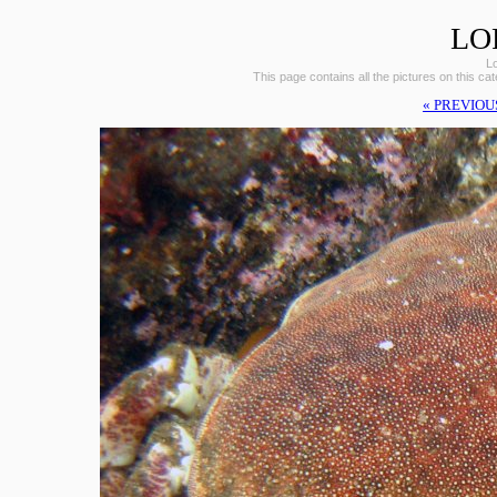
LO
L
This page contains all the pictures on this ca
« PREVIOU