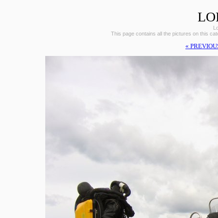
LO
L
This page contains all the pictures on this ca
« PREVIOU