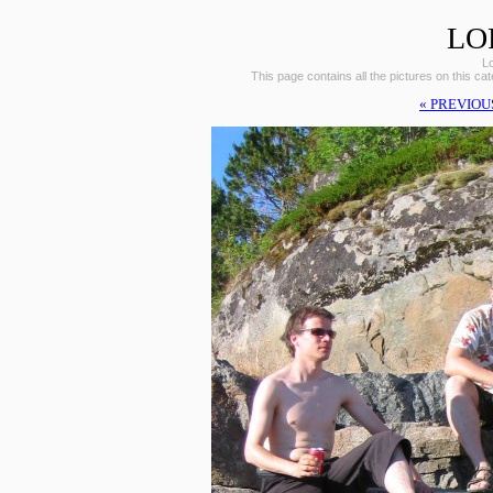
LO
L
This page contains all the pictures on this ca
« PREVIOU