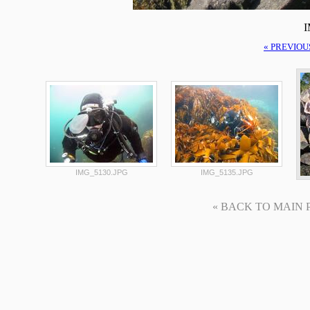
I
« PREVIOU
IMG_5130.JPG
IMG_5135.JPG
« BACK TO MAIN PAG