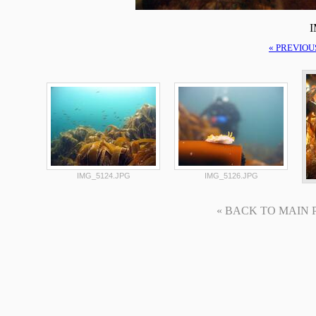
I
« PREVIOU
IMG_5124.JPG
IMG_5126.JPG
« BACK TO MAIN PAG