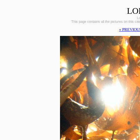
LO
L
This page contains all the pictures on this ca
« PREVIOU