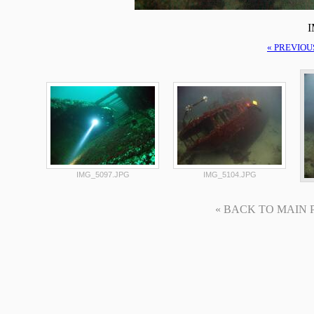
I
« PREVIOU
IMG_5097.JPG
IMG_5104.JPG
« BACK TO MAIN PAG