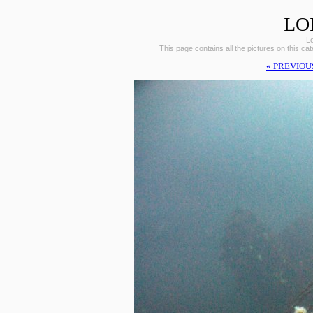
LO
L
This page contains all the pictures on this ca
« PREVIOU