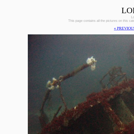
LO
L
This page contains all the pictures on this ca
« PREVIOU