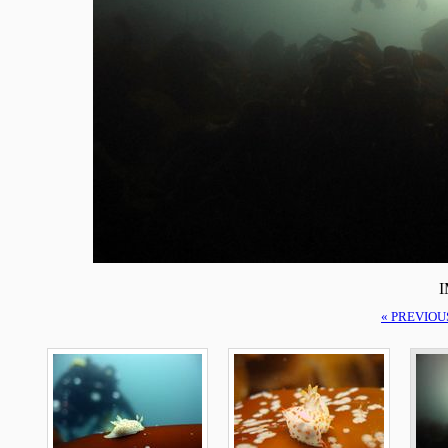
I
« PREVIOU