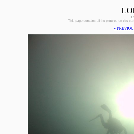
LO
L
This page contains all the pictures on this ca
« PREVIOU