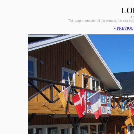
LO
L
This page contains all the pictures on this ca
« PREVIOU