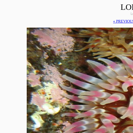
LO
L
« PREVIOU