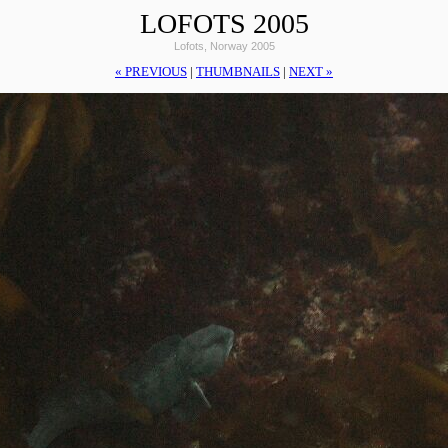
LOFOTS 2005
Lofots, Norway 2005
« PREVIOUS
|
THUMBNAILS
|
NEXT »