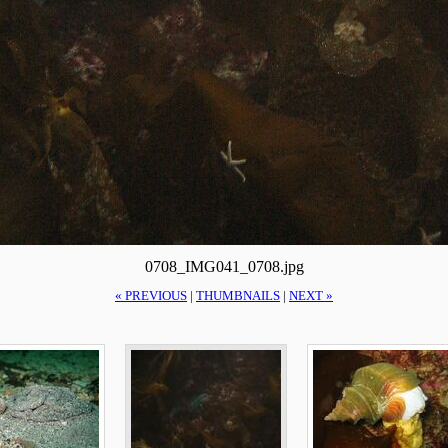
0708_IMG041_0708.jpg
« PREVIOUS
|
THUMBNAILS
|
NEXT »