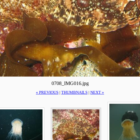
0708_IMG016.jpg
« PREVIOUS
|
THUMBNAILS
|
NEXT »