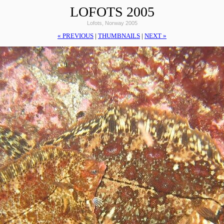
LOFOTS 2005
Lofots, Norway 2005
« PREVIOUS
|
THUMBNAILS
|
NEXT »