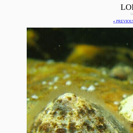
LO
L
« PREVIOU