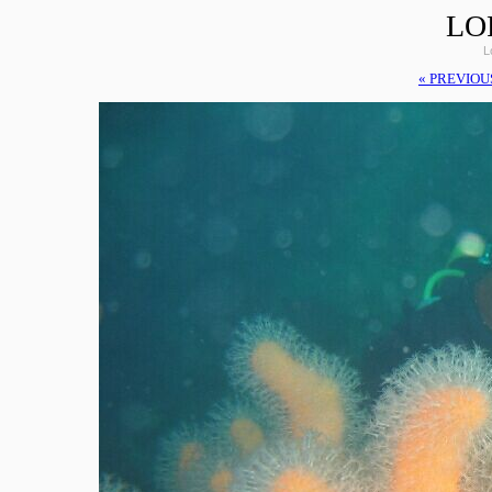
LO
L
« PREVIOU