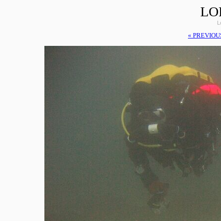
LO
L
« PREVIOU