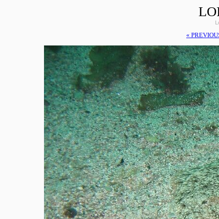
LO
L
« PREVIOU