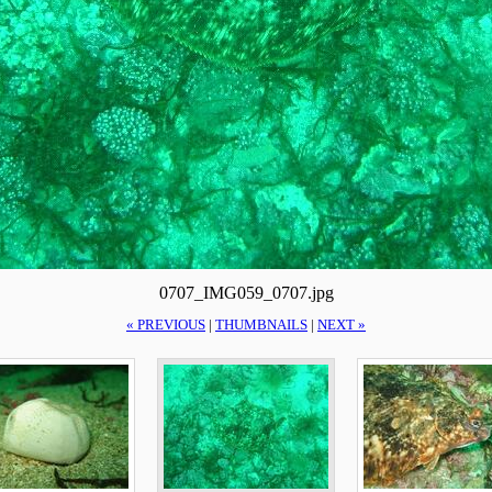
0707_IMG059_0707.jpg
« PREVIOUS
|
THUMBNAILS
|
NEXT »