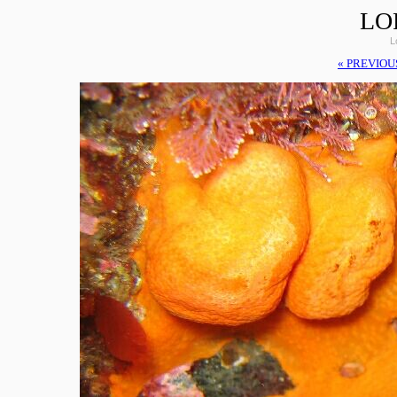
LO
L
« PREVIOU