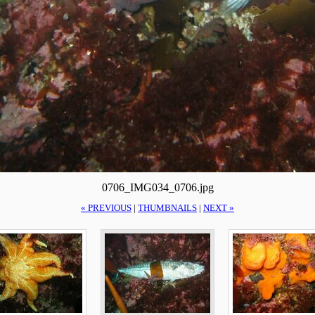
0706_IMG034_0706.jpg
« PREVIOUS
|
THUMBNAILS
|
NEXT »