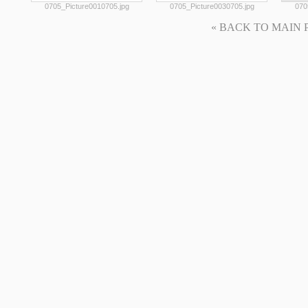
0705_Picture0010705.jpg
0705_Picture0030705.jpg
070
« BACK TO MAIN PAG