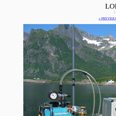
LO
L
« PREVIOU