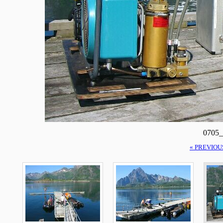
0705_
« PREVIOU