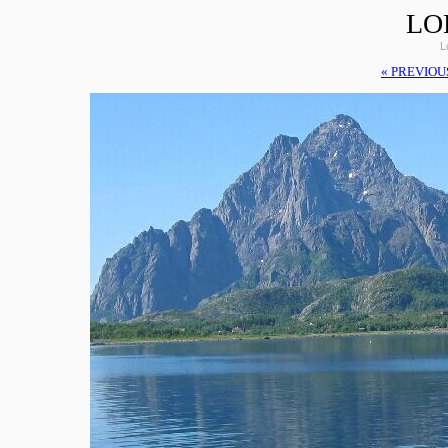
LO
L
« PREVIOU