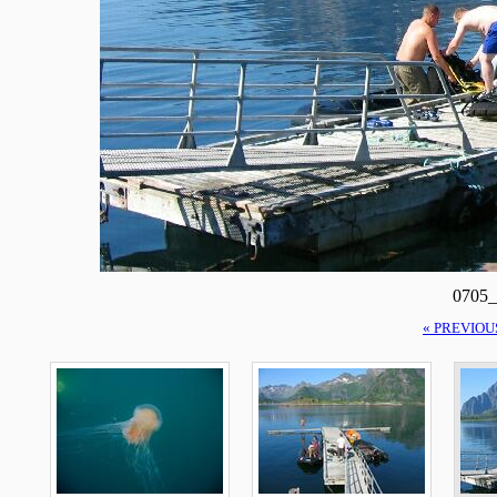
0705_
« PREVIOU