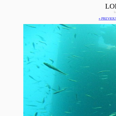
LO
L
« PREVIOU