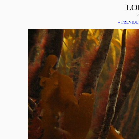
LO
L
« PREVIOU