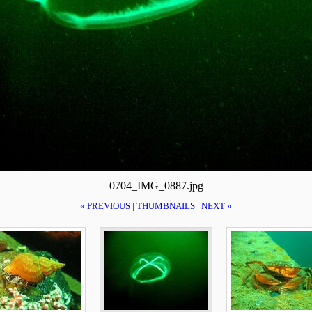
0704_IMG_0887.jpg
« PREVIOUS
|
THUMBNAILS
|
NEXT »