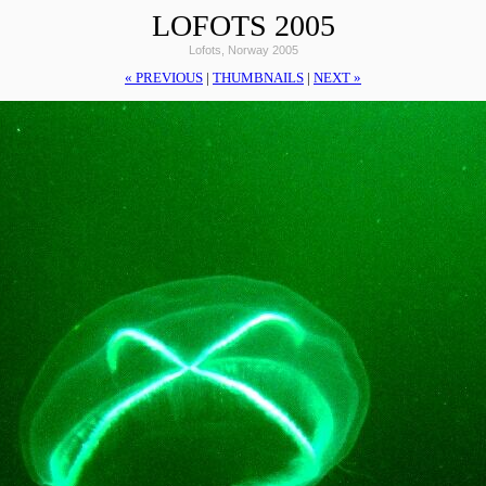
LOFOTS 2005
Lofots, Norway 2005
« PREVIOUS
|
THUMBNAILS
|
NEXT »