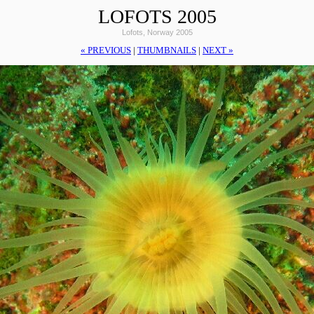
LOFOTS 2005
Lofots, Norway 2005
« PREVIOUS
|
THUMBNAILS
|
NEXT »