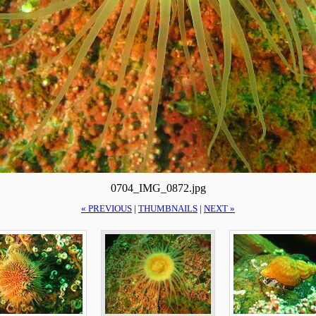
0704_IMG_0872.jpg
« PREVIOUS
|
THUMBNAILS
|
NEXT »