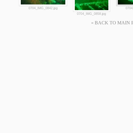
0704_IMG_0842.jpg
0704
0704_IMG_0858.jpg
« BACK TO MAIN PAG