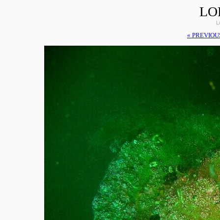
LO
L
« PREVIOU