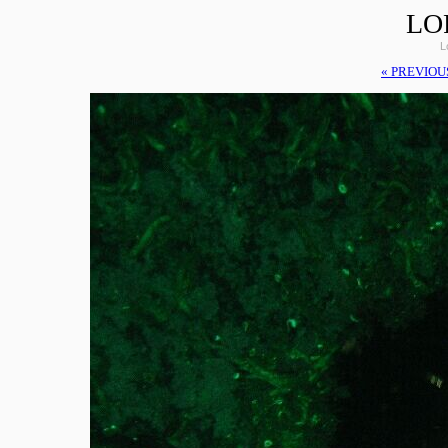
LO
L
« PREVIOU