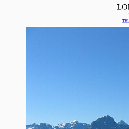
LO
L
|
TH