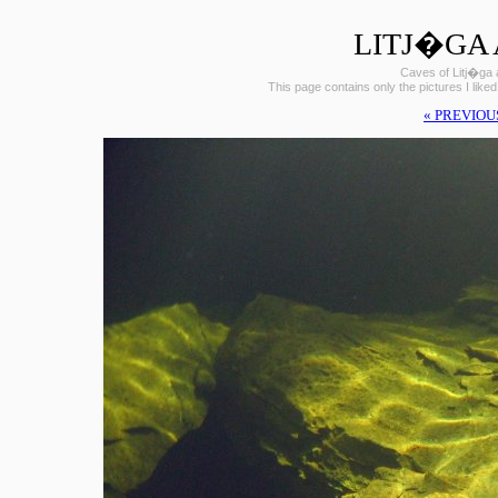
LITJ�GA 
Caves of Litj�ga 
This page contains only the pictures I liked
« PREVIOU