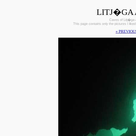
LITJ�GA 
Caves of Litj�ga 
This page contains only the pictures I liked
« PREVIOU