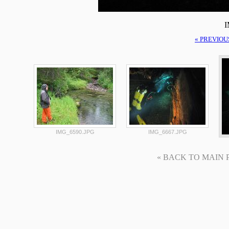
I
« PREVIOU
IMG_6590.JPG
IMG_6667.JPG
« BACK TO MAIN PAG